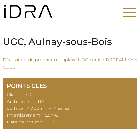
UGC, Aulnay-sous-Bois
Réalisation du premier multiplexe UGC certifié BREEAM Very
Good
POINTS CLÉS
Client : UGC
Architecte : IDRA
Surface : 7 000 m² – 14 salles
Investissement : 15,5M€
Date de livraison : 2015